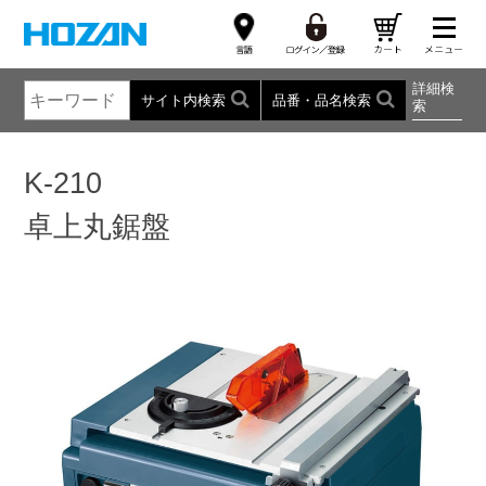
詳細検
サイト内検索
品番・品名検索
索
K-210
卓上丸鋸盤