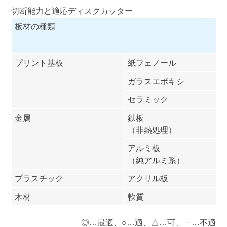
切断能力と適応ディスクカッター
板材の種類
プリント基板
紙フェノール
ガラスエポキシ
セラミック
金属
鉄板
（非熱処理）
アルミ板
（純アルミ系）
プラスチック
アクリル板
木材
軟質
◎…最適、○…適、△…可、－…不適