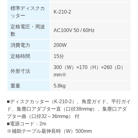
標準ディスクカ
K-210-2
ッター
定格電圧・周波
AC100V 50 / 60Hz
数
消費電力
200W
定格時間
15分
300（W）×170（H）×260（D）
外形寸法
mm※
重量
5.8kg
■ディスクカッター（K-210-2）、角度ガイド、平行ガイ
ド、集塵口アダプター直（口径38mmφ）、集塵口アダ
プター曲（口径32～36mmφ） 付
■電源コード：2m
※補助テーブル最伸長時（W）500mm