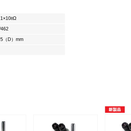
1×10
Ω
8
/462
55（D）mm