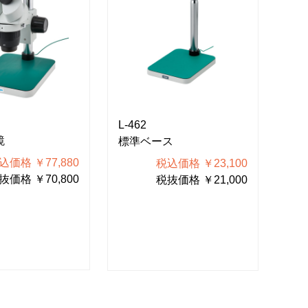
L-462
L-4
鏡
標準ベース
実
込価格 ￥77,880
税込価格 ￥23,100
抜価格 ￥70,800
税抜価格 ￥21,000