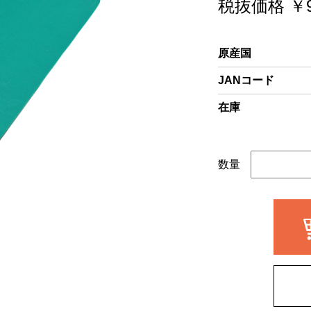
税抜価格 ￥9
原産国
JANコード
在庫
数量