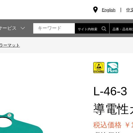
English
中
サービス
サイト内検索
品番・品名検
ラーマット
L-46-3
導電性
税込価格 ￥1