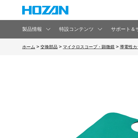
製品情報
特設コンテンツ
サポート＆
>
>
>
ホーム
交換部品
マイクロスコープ・顕微鏡
導電性カ