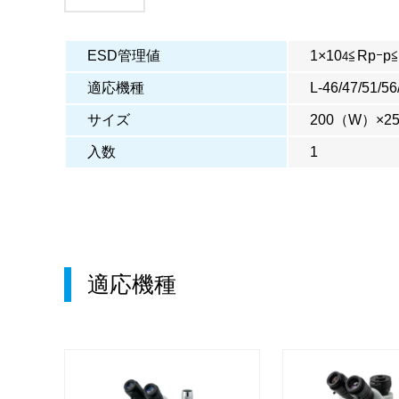
ESD管理値
1×10
≦Rpｰp≦
4
適応機種
L-46/47/51/56
サイズ
200（W）×2
入数
1
適応機種