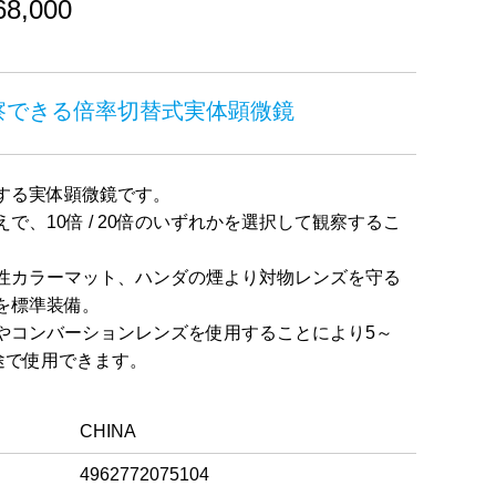
,000
察できる倍率切替式実体顕微鏡
する実体顕微鏡です。
で、10倍 / 20倍のいずれかを選択して観察するこ
性カラーマット、ハンダの煙より対物レンズを守る
を標準装備。
やコンバーションレンズを使用することにより5～
途で使用できます。
CHINA
4962772075104