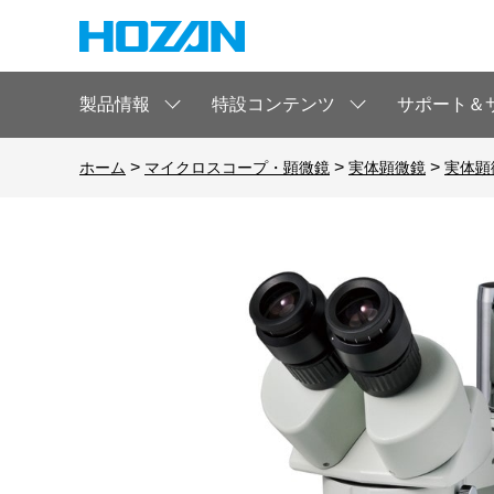
製品情報
特設コンテンツ
サポート＆
>
>
>
ホーム
マイクロスコープ・顕微鏡
実体顕微鏡
実体顕