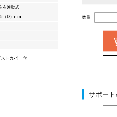
、左右連動式
55（D）mm
数量
ストカバー 付
サポート