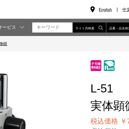
English
中
サービス
サイト内検索
品番・品名検
微鏡
L-51
実体顕
税込価格 ￥74