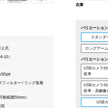
在庫
バリエーション
スタンダ
り替え式
ロングアー
6-10）
バリエーション
USBカメラ付(
倍率
Dptr
ズフィルター / リング装着
USBカメラ付(
倍率・高解像
可動範囲50mm）
USB
鏡筒