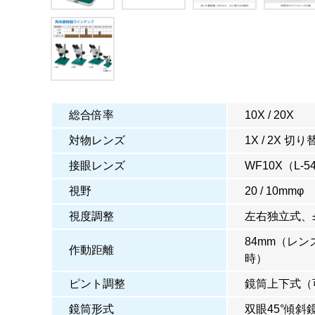
総合倍率
10X / 20X
対物レンズ
1X / 2X 切
接眼レンズ
WF10X（L-54
視野
20 / 10mmφ
視度調整
左右独立式、±5
84mm（レン
作動距離
時）
ピント調整
鏡筒上下式（
鏡筒形式
双眼45°傾斜