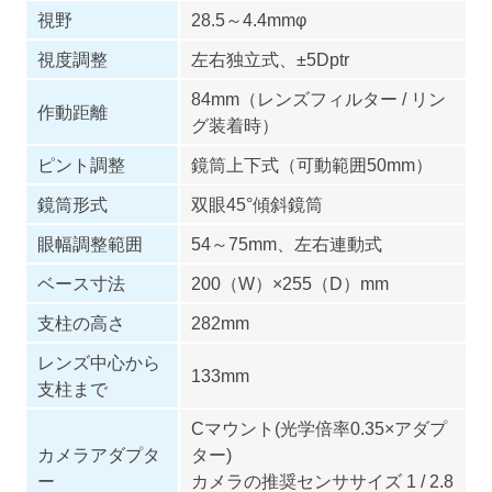
視野
28.5～4.4mmφ
視度調整
左右独立式、±5Dptr
84mm（レンズフィルター / リン
作動距離
グ装着時）
ピント調整
鏡筒上下式（可動範囲50mm）
鏡筒形式
双眼45°傾斜鏡筒
眼幅調整範囲
54～75mm、左右連動式
ベース寸法
200（W）×255（D）mm
支柱の高さ
282mm
レンズ中心から
133mm
支柱まで
Cマウント(光学倍率0.35×アダプ
カメラアダプタ
ター)
ー
カメラの推奨センササイズ 1 / 2.8