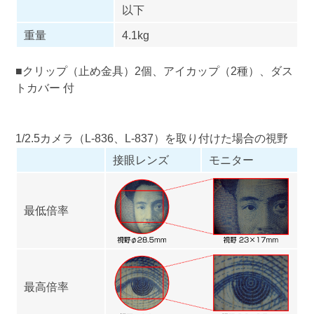
以下
重量
4.1kg
■クリップ（止め金具）2個、アイカップ（2種）、ダス
トカバー 付
1/2.5カメラ（
L-836
、
L-837
）を取り付けた場合の視野
接眼レンズ
モニター
最低倍率
最高倍率