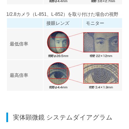
1/2.8カメラ（
L-851
、
L-852
）を取り付けた場合の視野
接眼レンズ
モニター
最低倍率
最高倍率
実体顕微鏡 システムダイアグラム