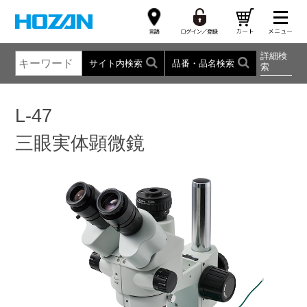
詳細検
サイト内検索
品番・品名検索
索
L-47
三眼実体顕微鏡