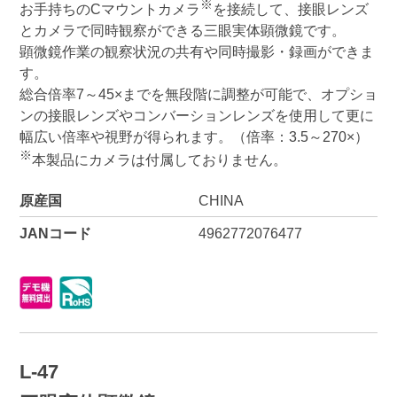
※
お手持ちのCマウントカメラ
を接続して、接眼レンズ
とカメラで同時観察ができる三眼実体顕微鏡です。
顕微鏡作業の観察状況の共有や同時撮影・録画ができま
す。
総合倍率7～45×までを無段階に調整が可能で、オプショ
ンの接眼レンズやコンバーションレンズを使用して更に
幅広い倍率や視野が得られます。（倍率：3.5～270×）
※
本製品にカメラは付属しておりません。
原産国
CHINA
JANコード
4962772076477
L-47