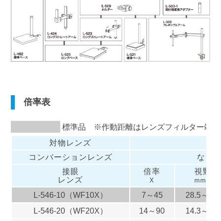
倍率表
標準品 ※作動距離はレンズフィルター端面
対物レンズ
コンバーションレンズ
なし
接眼
倍率
視野
レンズ
X
mmφ
L-546-10
（WF10X）
7～45
28.5～4.4
L-546-20
（WF20X）
14～90
14.3～2.2