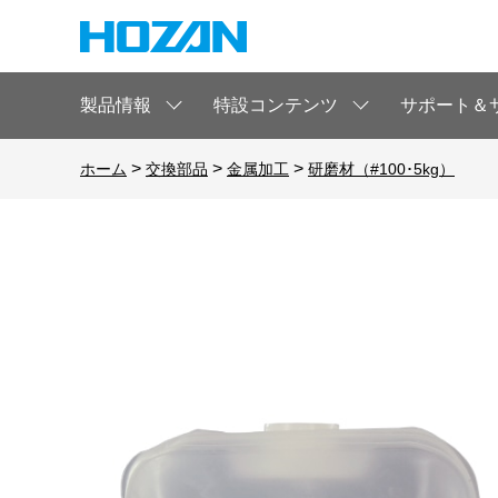
製品情報
特設コンテンツ
サポート＆
>
>
>
ホーム
交換部品
金属加工
研磨材（#100･5kg）