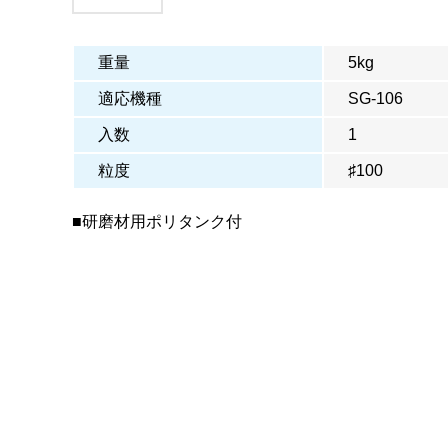
重量
5kg
適応機種
SG-106
入数
1
粒度
♯100
■研磨材用ポリタンク付