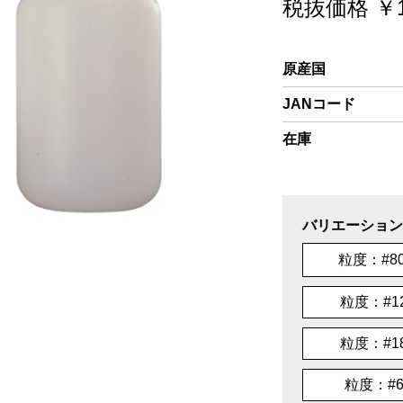
税抜価格 ￥11
原産国
JANコード
在庫
バリエーション
粒度：#80
粒度：#1
粒度：#1
粒度：#6