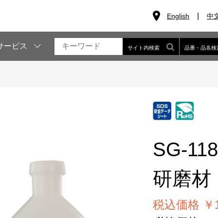
English
中
サービス
サイト内検索
品番・品名検
SG-118
研磨材（
税込価格 ￥12