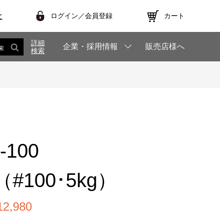
ログイン／会員登録
カート
文
詳細
企業・採用情報
販売店様へ
索
検索
-100
#100･5kg）
,980