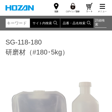
詳細検
サイト内検索
品番・品名検索
索
SG-118-180
研磨材（#180･5kg）