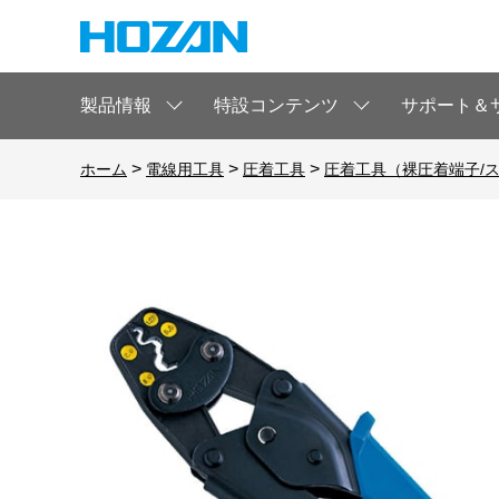
製品情報
特設コンテンツ
サポート＆
>
>
>
ホーム
電線用工具
圧着工具
圧着工具（裸圧着端子/