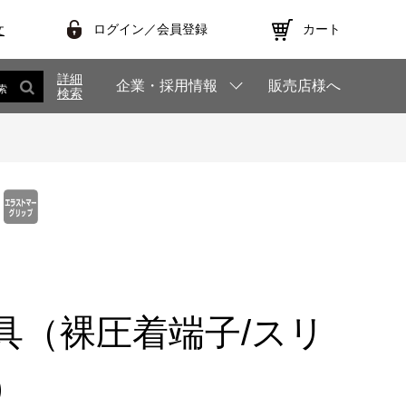
ログイン／会員登録
カート
文
詳細
企業・採用情報
販売店様へ
索
検索
具（裸圧着端子/スリ
）