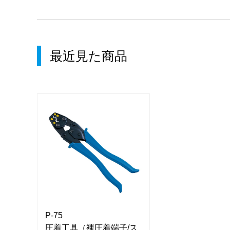
最近見た商品
P-75
P-75
/ス
圧着工具（裸圧着端子/ス
圧着工具（裸圧