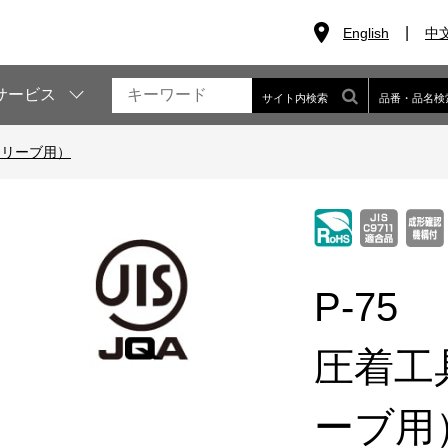
English
中
サービス
サイト内検索
品番・品名検
スリーブ用）
P-75
圧着工
ーブ用