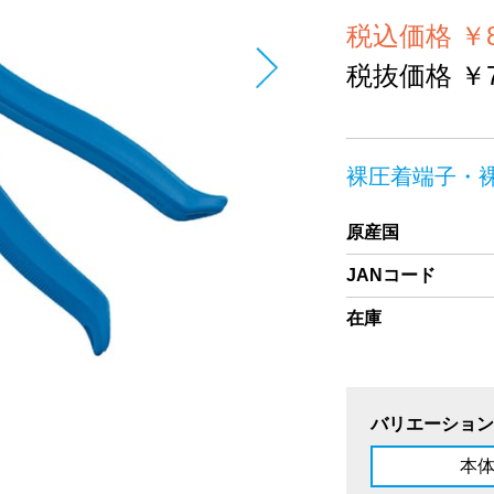
税込価格 ￥8
税抜価格 ￥7
裸圧着端子・
原産国
JANコード
在庫
バリエーション
本