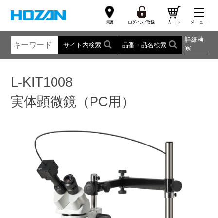
詳細検
サイト内検索
品番・品名検索
索
L-KIT1008
実体顕微鏡（PC用）