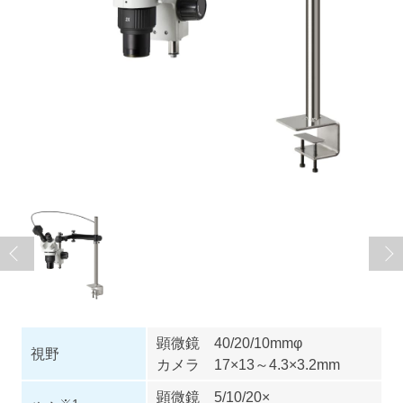
顕微鏡 40/20/10mmφ
視野
カメラ 17×13～4.3×3.2mm
顕微鏡 5/10/20×