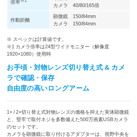
※1
倍率
カメラ 40/80/165倍
顕微鏡 150/84mm
作動距離
カメラ 150/84mm
※ スペックは計算値です。
※1 カメラ倍率は24型ワイドモニター（解像度
1920×1080）使用時
お手頃・対物レンズ切り替え式 & カメ
ラで確認・保存
自由度の高いロングアーム
1× / 2×切り替え式対物レンズの価格を抑えた実体顕微鏡
と、堅牢で取付ネジを多数備えた500万画素USBカメラ
のセットです。
カメラを顕微鏡に取り付けるアダプターは、視野中央を