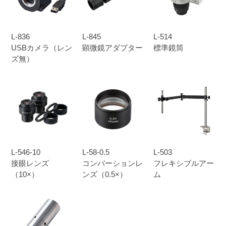
L-836
L-845
L-514
USBカメラ（レン
顕微鏡アダプター
標準鏡筒
ズ無）
L-546-10
L-58-0.5
L-503
接眼レンズ
コンバーションレ
フレキシブルアー
（10×）
ンズ（0.5×）
ム