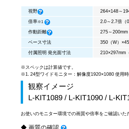
視野
264×148～19
倍率
2.0～2.7倍（
※1
作動距離
275～200mm
ベース寸法
350（W）×4
付属照明 発光面寸法
210×297m
※スペックは計算値です。
※1. 24型ワイドモニター：解像度1920×1080 使用時
観察イメージ
L-KIT1089
/
L-KIT1090
/
L-KIT
お使いのモニター環境での画質や倍率をご確認いた
◆ 画質の確認