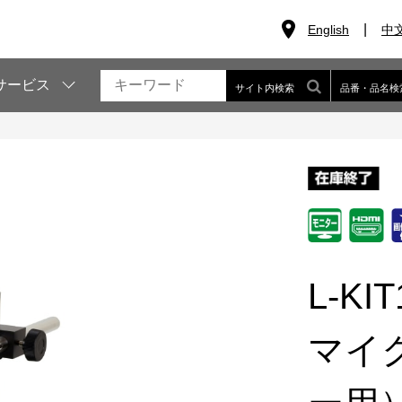
English
中
サービス
サイト内検索
品番・品名検
L-KIT
マイ