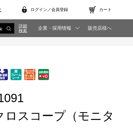
ログイン／会員登録
カート
文
詳細
企業・採用情報
販売店様へ
索
検索
1091
クロスコープ（モニタ