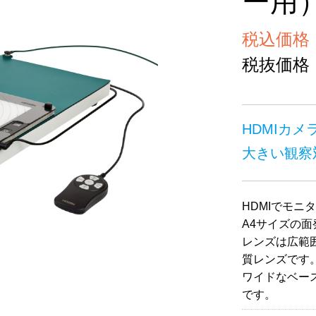
ー用
税込価格 ￥
税抜価格 ￥
HDMIカメ
大きい観察
HDMIでモ
A4サイズの
レンズは広範
質レンズです
ワイドなベー
です。