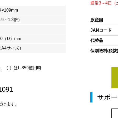
通常3～4日
4×109mm
0.9～1.3倍）
原産国
JANコード
50（D）mm
代替品
m（A4サイズ）
個別送料(税抜
、（ ）はL-859使用時
1091
サポー
だけます。