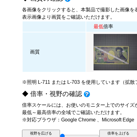
各画像をクリックすると、本製品で撮影した画像を
表示画像より画質をご確認いただけます。
最低
倍率
画質
※照明
L-711
または
L-703
を使用しています（拡散
◆ 倍率・視野の確認
倍率スケールには、お使いのモニター上でのサイズ
最低～最高倍率の全域でご確認いただけます。
※対応ブラウザ：Google Chrome 、Microsoft Edge
視野を広げる
倍率を上げる