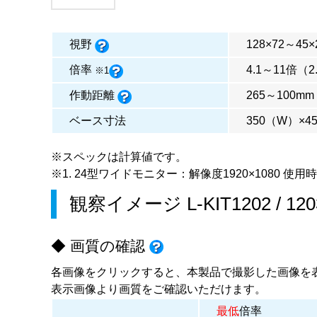
視野
128×72～45
倍率
4.1～11倍（2
※1
作動距離
265～100mm
ベース寸法
350（W）×4
※スペックは計算値です。
※1. 24型ワイドモニター：解像度1920×1080 使用時
観察イメージ
L-KIT1202
/
120
◆ 画質の確認
各画像をクリックすると、本製品で撮影した画像を
表示画像より画質をご確認いただけます。
最低
倍率