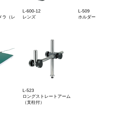
L-600-12
L-509
メラ（レ
レンズ
ホルダー
L-523
ロングストレートアーム
（支柱付）