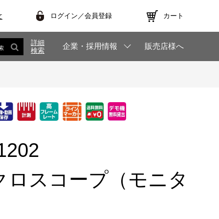
ログイン／会員登録
カート
文
詳細
企業・採用情報
販売店様へ
索
検索
1202
クロスコープ（モニタ
）