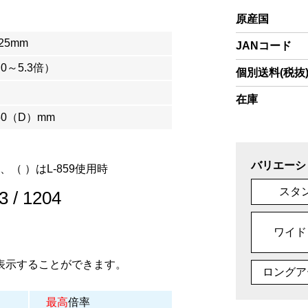
原産国
×25mm
JANコード
.0～5.3倍）
個別送料(税抜
在庫
50（D）mm
バリエーシ
、（ ）はL-859使用時
スタ
3
/
1204
ワイド
表示することができます。
ロングア
最高
倍率