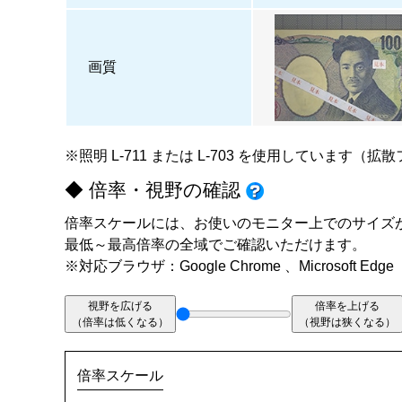
画質
※照明
L-711
または
L-703
を使用しています（拡散
◆ 倍率・視野の確認
倍率スケールには、お使いのモニター上でのサイズ
最低～最高倍率の全域でご確認いただけます。
※対応ブラウザ：Google Chrome 、Microsoft Edge
視野を広げる
倍率を上げる
（倍率は低くなる）
（視野は狭くなる）
倍率スケール