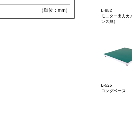
（単位：mm）
L-852
モニター出力カ
ンズ無）
L-525
ロングベース