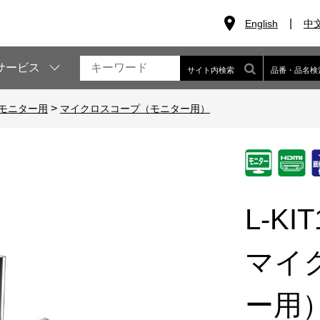
English
中
サービス
サイト内検索
品番・品名検
>
モニター用
マイクロスコープ（モニター用）
L-KIT
マイ
ー用