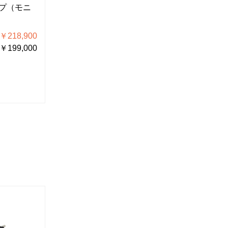
プ（モニ
マイクロスコープ（モニ
マイクロ
ター用）
ター用）
218,900
税込価格 ￥222,200
税込
199,000
税抜価格 ￥202,000
税抜