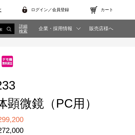
ログイン／会員登録
カート
文
詳細
企業・採用情報
販売店様へ
索
検索
233
体顕微鏡（PC用）
9,200
2,000