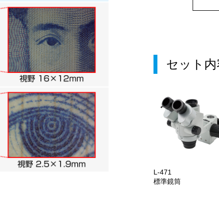
セット内
L-471
標準鏡筒