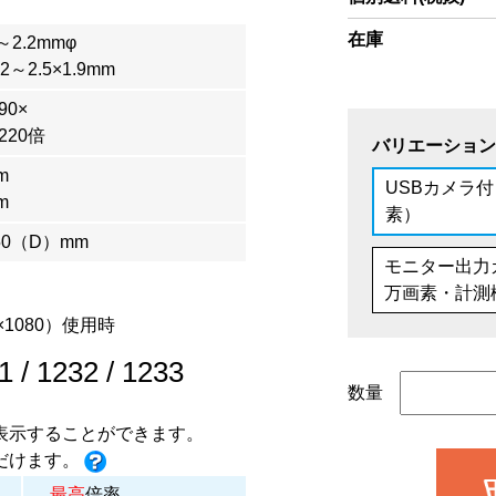
在庫
～2.2mmφ
～2.5×1.9mm
0×
220倍
バリエーション
m
USBカメラ付
m
素）
50（D）mm
モニター出力
万画素・計測
1080）使用時
1
/
1232
/
1233
数量
表示することができます。
だけます。
最高
倍率