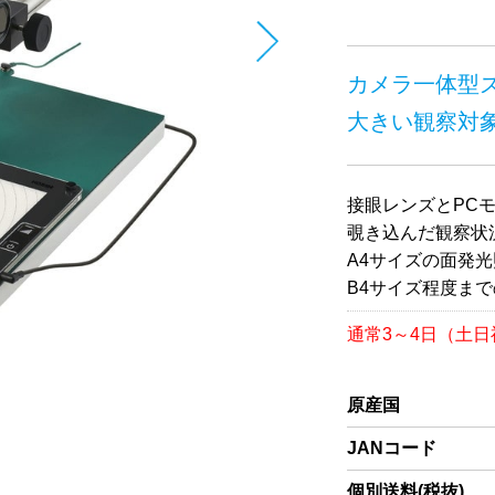
カメラ一体型ズ
大きい観察対
接眼レンズとPC
覗き込んだ観察状
A4サイズの面発
B4サイズ程度ま
通常3～4日（土
原産国
JANコード
個別送料(税抜)