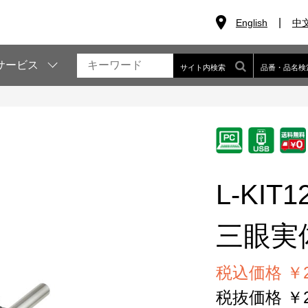
English
中
サービス
サイト内検索
品番・品名検
L-KIT1
三眼実
税込価格 ￥29
税抜価格 ￥27