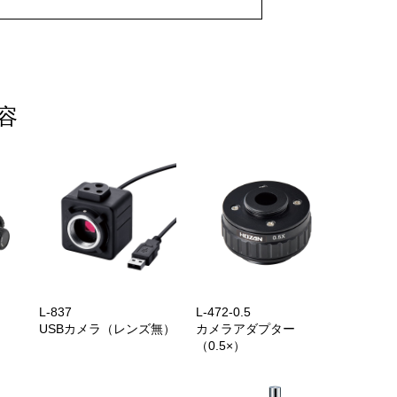
容
L-837
L-472-0.5
USBカメラ（レンズ無）
カメラアダプター
（0.5×）