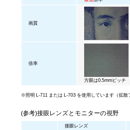
画質
倍率
方眼は0.5mmピッチ
※照明
L-711
または
L-703
を使用しています（拡散
(参考)接眼レンズとモニターの視野
接眼レンズ