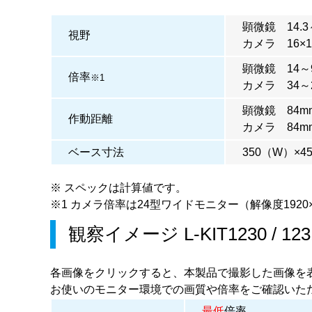
顕微鏡 14.3
視野
カメラ 16×12
顕微鏡 14～9
倍率
※1
カメラ 34～
顕微鏡 84m
作動距離
カメラ 84m
ベース寸法
350（W）×4
※ スペックは計算値です。
※1 カメラ倍率は24型ワイドモニター（解像度1920×
観察イメージ
L-KIT1230
/
123
各画像をクリックすると、本製品で撮影した画像を
お使いのモニター環境での画質や倍率をご確認いた
最低
倍率