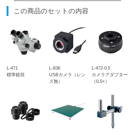
この商品のセットの内容
L-471
L-836
L-472-0.5
標準鏡筒
USBカメラ（レン
カメラアダプター
ズ無）
（0.5×）