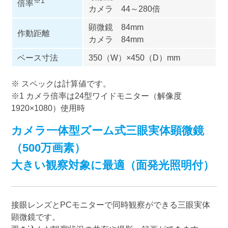
※1
倍率
カメラ 44～280倍
顕微鏡 84mm
作動距離
カメラ 84mm
ベース寸法
350（W）×450（D）mm
※ スペックは計算値です。
※1 カメラ倍率は24型ワイドモニター（解像度
1920×1080）使用時
カメラ一体型ズーム式三眼実体顕微鏡
（500万画素）
大きい観察対象に最適（面発光照明付）
接眼レンズとPCモニターで同時観察ができる三眼実体
顕微鏡です。