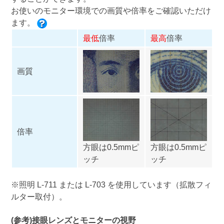
お使いのモニター環境での画質や倍率をご確認いただけ
ます。
最低
倍率
最高
倍率
画質
倍率
方眼は0.5mmピ
方眼は0.5mmピ
ッチ
ッチ
※照明
L-711
または
L-703
を使用しています（拡散フィ
ルター取付）。
(参考)接眼レンズとモニターの視野