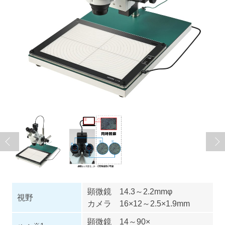
顕微鏡 14.3～2.2mmφ
視野
カメラ 16×12～2.5×1.9mm
顕微鏡 14～90×