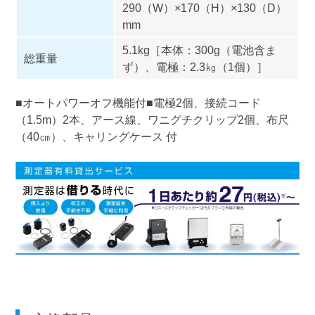
290（W）×170（H）×130（D）
mm
5.1kg［本体：300g（電池含ま
総重量
ず）、電極：2.3㎏（1個）］
■オートパワーオフ機能付■電極2個、接続コード
（1.5m）2本、アース線、ワニグチクリップ2個、布尺
（40㎝）、キャリングケース 付