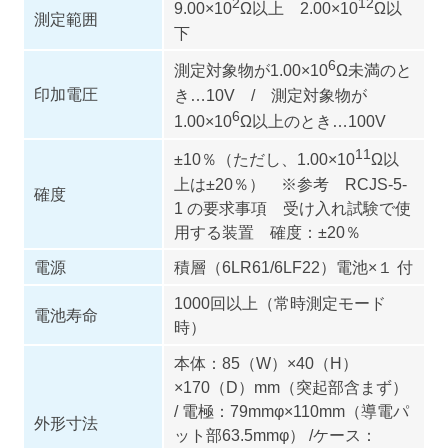
2
12
9.00×10
Ω以上 2.00×10
Ω以
測定範囲
下
6
測定対象物が1.00×10
Ω未満のと
印加電圧
き…10V / 測定対象物が
6
1.00×10
Ω以上のとき…100V
11
±10％（ただし、1.00×10
Ω以
上は±20％） ※参考 RCJS-5-
確度
1 の要求事項 受け入れ試験で使
用する装置 確度：±20％
電源
積層（6LR61/6LF22）電池×１ 付
1000回以上（常時測定モード
電池寿命
時）
本体：85（W）×40（H）
×170（D）mm（突起部含まず）
/ 電極：79mmφ×110mm（導電パ
外形寸法
ット部63.5mmφ） /ケース：