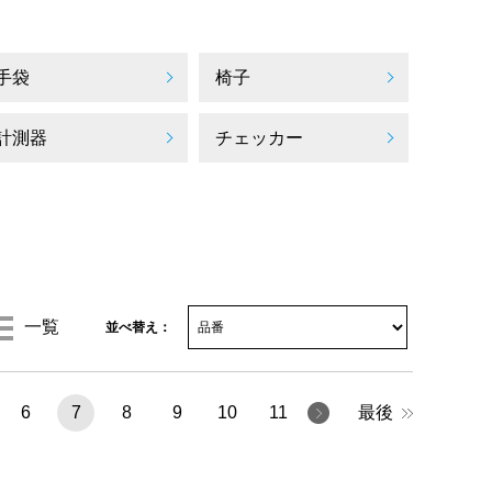
手袋
椅子
計測器
チェッカー
一覧
並べ替え：
6
7
8
9
10
11
最後