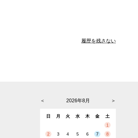
履歴を残さない
＜
2026年8月
＞
日
月
火
水
木
金
土
1
2
3
4
5
6
7
8