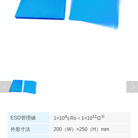
4
11
※
ESD管理値
1×10
≦Rs＜1×10
Ω
外形寸法
200（W）×250（H）mm