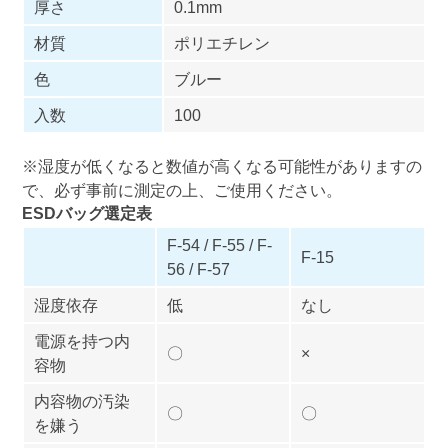
厚さ
0.1mm
材質
ポリエチレン
色
ブルー
入数
100
※湿度が低くなると数値が高くなる可能性がありますの
で、必ず事前に測定の上、ご使用ください。
ESDバッグ選定表
F-54 / F-55 / F-
F-15
56 / F-57
湿度依存
低
なし
電源を持つ内
〇
×
容物
内容物の汚染
〇
〇
を嫌う