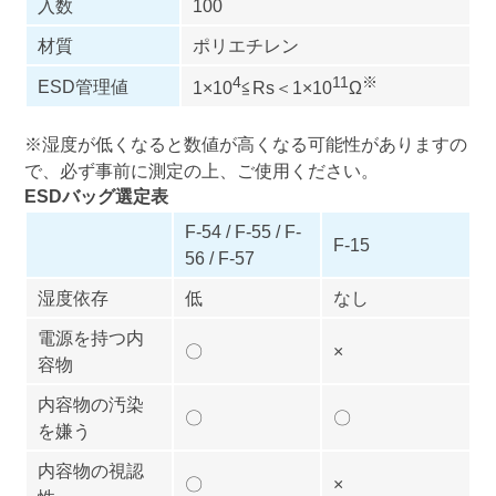
入数
100
材質
ポリエチレン
4
11
※
ESD管理値
1×10
≦Rs＜1×10
Ω
※湿度が低くなると数値が高くなる可能性がありますの
で、必ず事前に測定の上、ご使用ください。
ESDバッグ選定表
F-54 / F-55 / F-
F-15
56 / F-57
湿度依存
低
なし
電源を持つ内
〇
×
容物
内容物の汚染
〇
〇
を嫌う
内容物の視認
〇
×