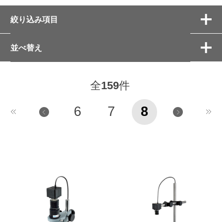
絞り込み項目
並べ替え
全
159
件
6
7
8