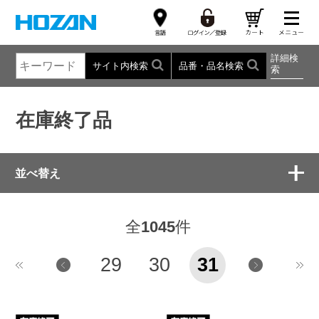
詳細検
サイト内検索
品番・品名検索
索
在庫終了品
並べ替え
全
1045
件
29
30
31