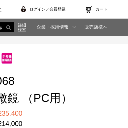
ログイン／会員登録
カート
文
詳細
企業・採用情報
販売店様へ
索
検索
068
微鏡 （PC用）
5,400
4,000