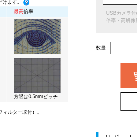
だけます。
最高
倍率
USBカメラ付(
倍率・高解像
数量
方眼は0.5mmピッチ
フィルター取付）。