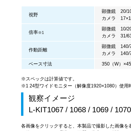
顕微鏡 20/10
視野
カメラ 17×13
顕微鏡 10/20
倍率
※1
カメラ 31/63
顕微鏡 140/
作動距離
カメラ 140/
ベース寸法
350（W）×4
※スペックは計算値です。
※1 24型ワイドモニター（解像度1920×1080）使用
観察イメージ
L-KIT1067
/
1068
/
1069
/
1070
各画像をクリックすると、本製品で撮影した画像を