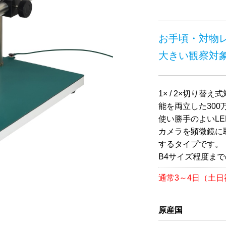
お手頃・対物レ
大きい観察対
1× / 2×切り
能を両立した300
使い勝手のよいL
カメラを顕微鏡に
するタイプです。
B4サイズ程度ま
通常3～4日（土
原産国