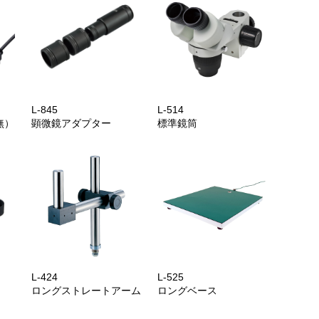
L-845
L-514
無）
顕微鏡アダプター
標準鏡筒
L-424
L-525
ロングストレートアーム
ロングベース