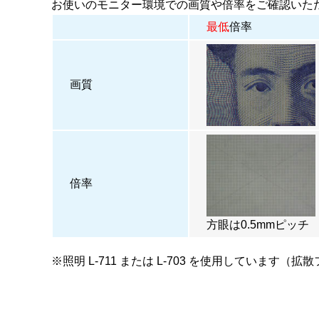
お使いのモニター環境での画質や倍率をご確認いた
最低
倍率
画質
倍率
方眼は0.5mmピッチ
※照明
L-711
または
L-703
を使用しています（拡散