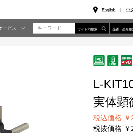
English
中
サービス
サイト内検索
品番・品名検
L-KIT1
実体顕
税込価格 ￥23
税抜価格 ￥21