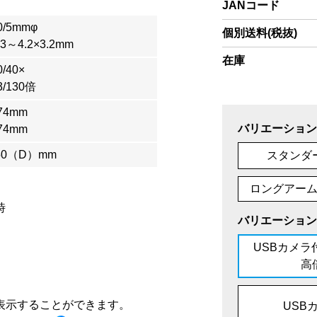
JANコード
/5mmφ
個別送料(税抜)
～4.2×3.2mm
在庫
/40×
/130倍
74mm
バリエーション
74mm
50（D）mm
スタンダ
ロングアー
時
バリエーション
USBカメラ付
高
表示することができます。
USB