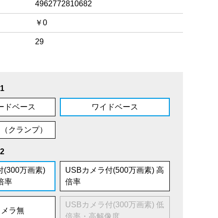
4962772810682
￥0
29
1
ードベース
ワイドベース
ム（クランプ）
2
(300万画素)
USBカメラ付(500万画素) 高
倍率
倍率
USBカメラ付(300万画素) 低
カメラ無
倍率・高解像度