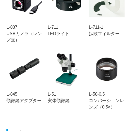
L-837
L-711
L-711-1
USBカメラ（レン
LEDライト
拡散フィルター
ズ無）
L-845
L-51
L-58-0.5
顕微鏡アダプター
実体顕微鏡
コンバーションレ
ンズ（0.5×）