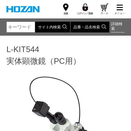
詳細検
サイト内検索
品番・品名検索
索
L-KIT544
実体顕微鏡（PC用）