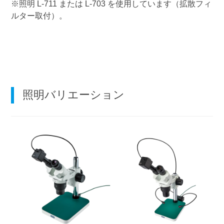
※照明
L-711
または
L-703
を使用しています（拡散フィ
ルター取付）。
照明バリエーション