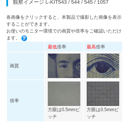
観察イメージ
L-KIT543
/
544
/
545
/
1057
各画像をクリックすると、本製品で撮影した画像を表示
することができます。
お使いのモニター環境での画質や倍率をご確認いただけ
ます。
最低
倍率
最高
倍率
画質
倍率
方眼は0.5mmピ
方眼は0.5mmピ
ッチ
ッチ