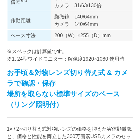
※1
倍率
カメラ 31/63/130倍
顕微鏡 140/64mm
作動距離
カメラ 140/64mm
ベース寸法
200（W）×255（D）mm
※スペックは計算値です。
※1. 24型ワイドモニター：解像度1920×1080 使用時
お手頃＆対物レンズ切り替え式 & カメ
ラで確認・保存
場所を取らない標準サイズのベース
（リング照明付）
1× / 2×切り替え式対物レンズの価格を抑えた実体顕微鏡
と、価格と性能を両立した300万画素USBカメラのセッ