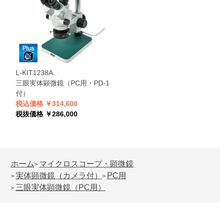
L-KIT1238A
三眼実体顕微鏡（PC用・PD-1
付）
税込価格 ￥314,600
税抜価格 ￥286,000
ホーム
マイクロスコープ・顕微鏡
>
実体顕微鏡（カメラ付）
PC用
>
>
三眼実体顕微鏡（PC用）
>