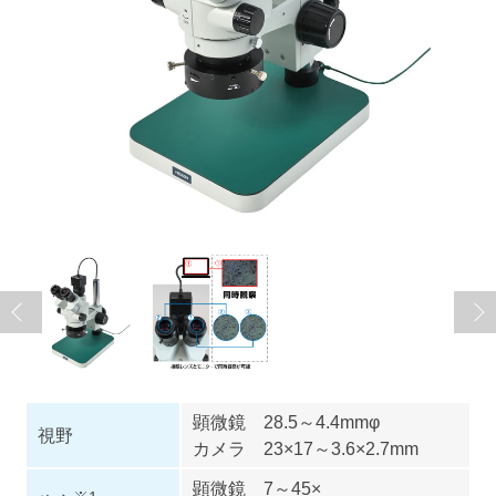
顕微鏡 28.5～4.4mmφ
視野
カメラ 23×17～3.6×2.7mm
顕微鏡 7～45×