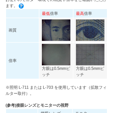
ます。
最低
倍率
最高
倍率
画質
倍率
方眼は0.5mmピ
方眼は0.5mmピ
ッチ
ッチ
※照明
L-711
または
L-703
を使用しています（拡散フィ
ルター取付）。
(参考)接眼レンズとモニターの視野