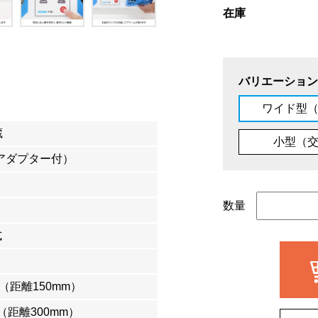
在庫
バリエーション
ワイド型
蔵
小型（
Cアダプター付）
数量
式
下 （距離150mm）
s（距離300mm）