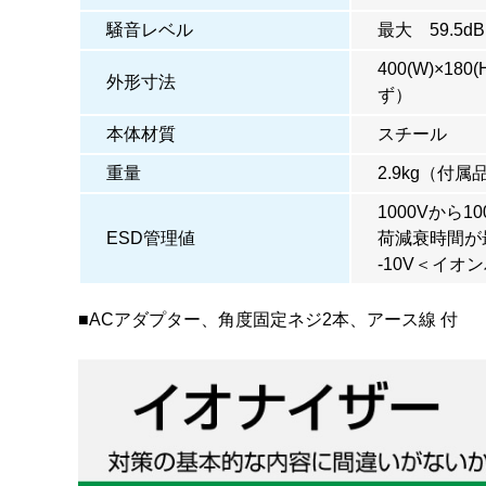
騒音レベル
最大 59.5d
400(W)×18
外形寸法
ず）
本体材質
スチール
重量
2.9kg（付
1000Vから10
ESD管理値
荷減衰時間が
-10V＜イオ
■ACアダプター、角度固定ネジ2本、アース線 付