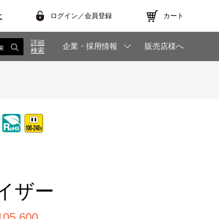
ログイン／会員登録
カート
文
詳細
企業・採用情報
販売店様へ
索
検索
イザー
5,600