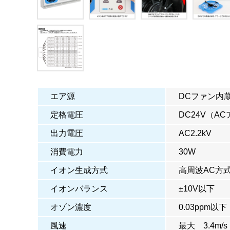
エア源
DCファン内
定格電圧
DC24V（A
出力電圧
AC2.2kV
消費電力
30W
イオン生成方式
高周波AC方
イオンバランス
±10V以下
オゾン濃度
0.03ppm以
風速
最大 3.4m/