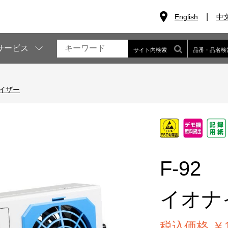
English
中
サービス
サイト内検索
品番・品名検
イザー
F-92
イオナ
税込価格 ￥10