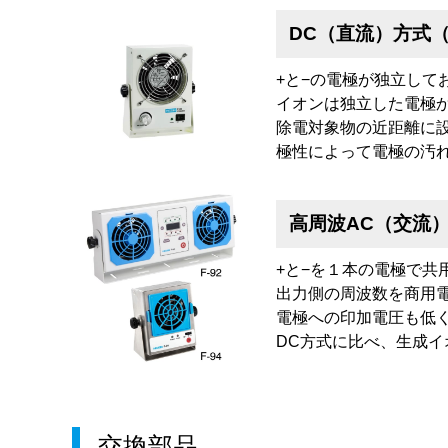
DC（直流）方式
+と−の電極が独立し
イオンは独立した電極
除電対象物の近距離に
極性によって電極の汚
高周波AC（交流
+と−を１本の電極で
出力側の周波数を商用
電極への印加電圧も低
DC方式に比べ、生成
交換部品