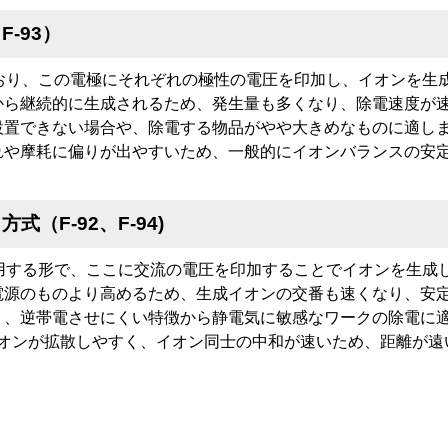
（
F-93
）
ており、この電極にそれぞれの極性の電圧を印加し、イオンを生
から継続的に生成されるため、発生量も多くなり、除電速度が
設置できない場合や、除電する物品がやや大きめなものに適し
れや摩耗に偏りが出やすいため、一般的にイオンバランスの安
）方式（
F-92
、
F-94
)
共用する形で、ここに交流の電圧を印加することでイオンを生成
電源のものより高めるため、生成イオンの交番も速くなり、安
く、逆帯電させにくい特徴から静電気に敏感なワークの除電に
イオンが拡散しやすく、イオン同士の中和が速いため、距離が遠