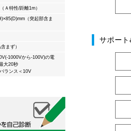
B（Ａ特性/距離1m）
0(H)×85(D)mm（突起部含ま
サポート
属品含まず）
0V(-1000Vから-100V)の電
最大20秒
ンバランス＜10V