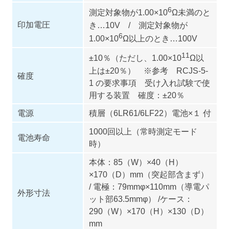
6
測定対象物が1.00×10
Ω未満のと
印加電圧
き…10V / 測定対象物が
6
1.00×10
Ω以上のとき…100V
11
±10％（ただし、1.00×10
Ω以
上は±20％） ※参考 RCJS-5-
確度
1 の要求事項 受け入れ試験で使
用する装置 確度：±20％
電源
積層（6LR61/6LF22）電池×１ 付
1000回以上（常時測定モード
電池寿命
時）
本体：85（W）×40（H）
×170（D）mm（突起部含まず）
/ 電極：79mmφ×110mm（導電パ
外形寸法
ット部63.5mmφ） /ケース：
290（W）×170（H）×130（D）
mm