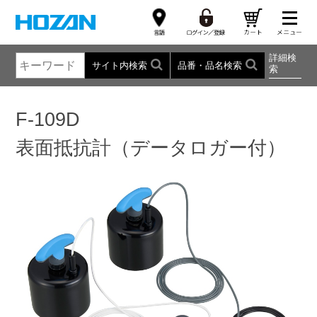
詳細検
サイト内検索
品番・品名検索
索
F-109D
表面抵抗計（データロガー付）