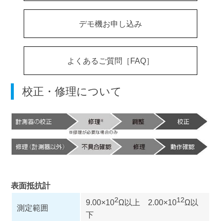
デモ機お申し込み
よくあるご質問［FAQ］
校正・修理について
表面抵抗計
2
12
9.00×10
Ω以上 2.00×10
Ω以
測定範囲
下