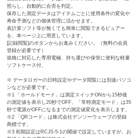
照らし、自動的に合否を判定。
保存した測定データはアイテムごとに使用条件の変化や
寿命予測などの個体管理に活かせます。
表計算ソフト等が無くても簡単に閲覧できるビュアー
を、本ページ上に用意しています。
[記録閲覧]のボタンからお進みください。（無料の会員
登録が必要です）
規格に対応した専用電極、持ち運びや保管に便利な軽量
ソフトケース付。
※ データロガーの日時設定やデータ閲覧には別途パソコ
ンなどが必要です。
※1 「ホールドモード」は測定スイッチONから15秒後
の測定値を表示し20秒でOFF、「常時測定モード」は35
秒で電源がOFFになるまでの測定値変化を表示します。
※2 「QRコード」は株式会社デンソーウェーブの登録
商標です。
※3 初期設定はRCJS-5-1の閾値で設定していますが、お