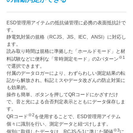
ESD管理用アイテムの抵抗値管理に必携の表面抵抗計で
す。
静電気対策の規格（RCJS、JIS、IEC、ANSI）に対応し
ます。
読み取り時間は規格に準拠した「ホールドモード」と材
※1
料試験などに便利な「常時測定モード」の2パターン
で選択できます。
付属のデータロガーにより、わずらわしい測定結果の転
記から解放され、転記ミスやデータ改ざんの防止対策に
も効果的。
操作も簡単、ボタンを押してQRコードにかざすだけ
で、音と光による合否判定表示とともにデータ保存しま
す。
※2
QRコード
を使用することで、ESD管理用アイテム
個々に識別を行い、測定データと紐づけします。
※3
個別に取得したデータは、RCJS-5-1に準じた閾値
に