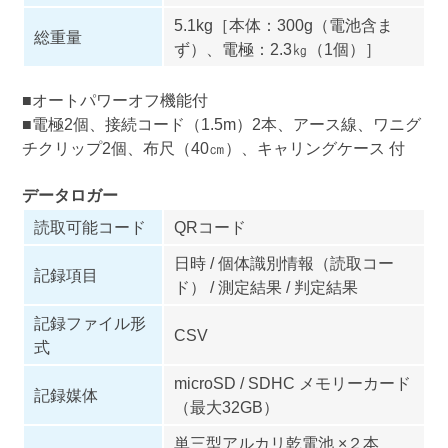
5.1kg［本体：300g（電池含ま
総重量
ず）、電極：2.3㎏（1個）］
■オートパワーオフ機能付
■電極2個、接続コード（1.5m）2本、アース線、ワニグ
チクリップ2個、布尺（40㎝）、キャリングケース 付
データロガー
読取可能コード
QRコード
日時 / 個体識別情報（読取コー
記録項目
ド） / 測定結果 / 判定結果
記録ファイル形
CSV
式
microSD / SDHC メモリーカード
記録媒体
（最大32GB）
単三型アルカリ乾電池 ×２本