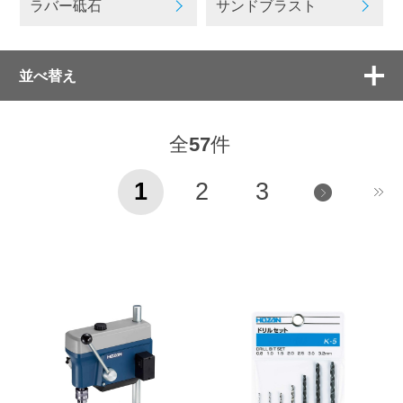
ラバー砥石
サンドブラスト
並べ替え
全
57
件
1
2
3