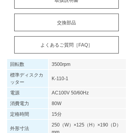
取扱説明書
交換部品
よくあるご質問［FAQ］
回転数
3500rpm
標準ディスクカ
K-110-1
ッター
電源
AC100V 50/60Hz
消費電力
80W
定格時間
15分
250（W）×125（H）×190（D）
外形寸法
mm