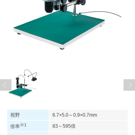
視野
6.7×5.0～0.9×0.7mm
※1
83～595倍
倍率