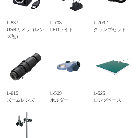
L-837
L-703
L-703-1
USBカメラ（レン
LEDライト
クランプセット
ズ無）
L-815
L-509
L-525
ズームレンズ
ホルダー
ロングベース