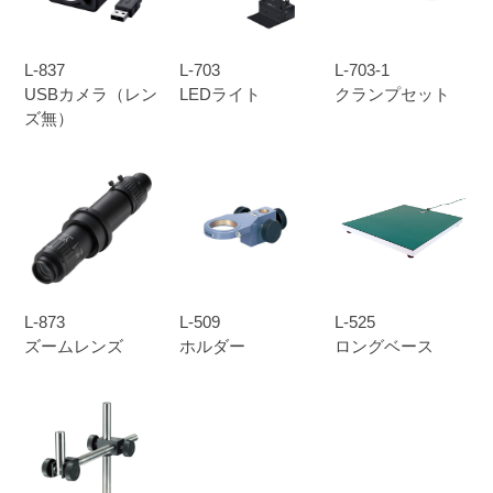
L-837
L-703
L-703-1
USBカメラ（レン
LEDライト
クランプセット
ズ無）
L-873
L-509
L-525
ズームレンズ
ホルダー
ロングベース