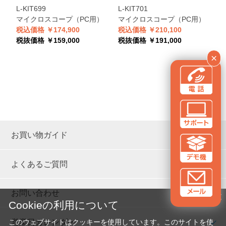
L-KIT699
L-KIT701
L
マイクロスコープ（PC用）
マイクロスコープ（PC用）
税込価格 ￥174,900
税込価格 ￥210,100
税
税抜価格 ￥159,000
税抜価格 ￥191,000
税
×
お買い物ガイド
よくあるご質問
お問い合わせ
✕
Cookieの利用について
営業日カレンダー
このウェブサイトはクッキーを使用しています。このサイトを使