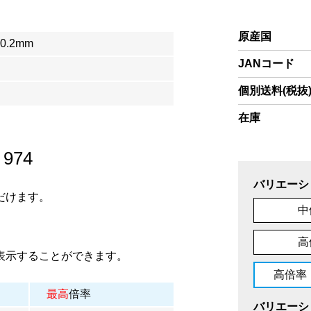
原産国
×0.2mm
JANコード
個別送料(税抜
在庫
/
974
バリエーシ
だけます。
中
高
表示することができます。
高倍率（
最高
倍率
バリエーシ