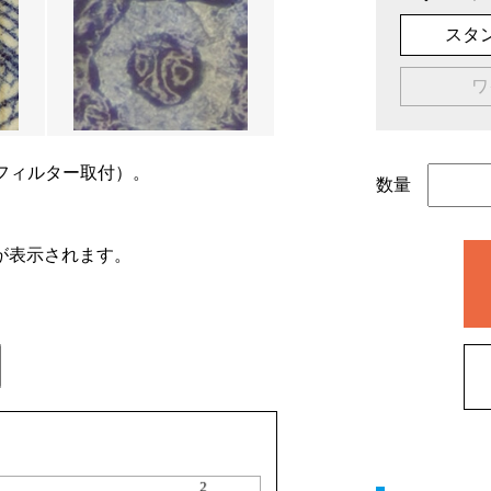
スタ
ワ
フィルター取付）。
数量
が表示されます。