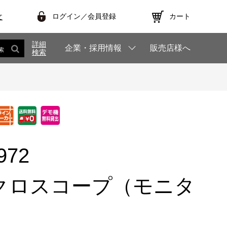
ログイン／会員登録
カート
文
詳細
企業・採用情報
販売店様へ
索
検索
972
クロスコープ（モニタ
）