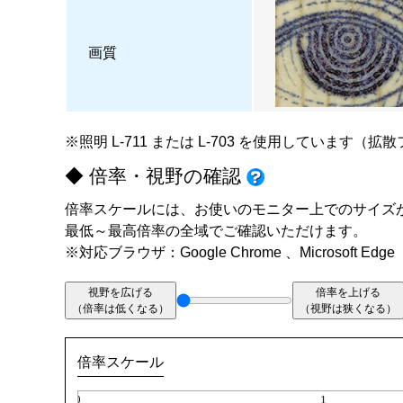
画質
※照明
L-711
または
L-703
を使用しています（拡散
◆ 倍率・視野の確認
倍率スケールには、お使いのモニター上でのサイズ
最低～最高倍率の全域でご確認いただけます。
※対応ブラウザ：Google Chrome 、Microsoft Edge
視野を広げる
倍率を上げる
（倍率は低くなる）
（視野は狭くなる）
倍率スケール