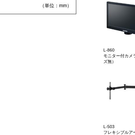
（単位：mm）
L-860
モニター付カメ
ズ無）
L-503
フレキシブルア