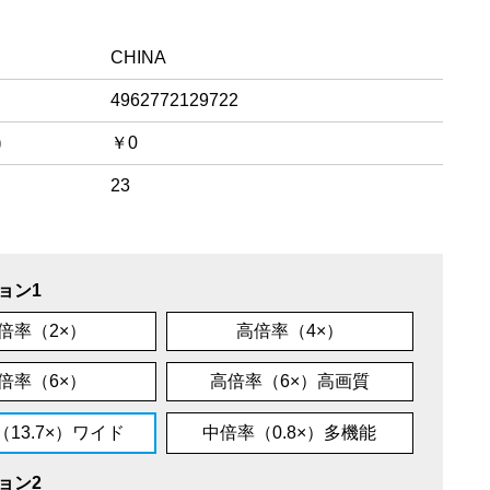
CHINA
4962772129722
)
￥0
23
ョン1
倍率（2×）
高倍率（4×）
倍率（6×）
高倍率（6×）高画質
13.7×）ワイド
中倍率（0.8×）多機能
ョン2