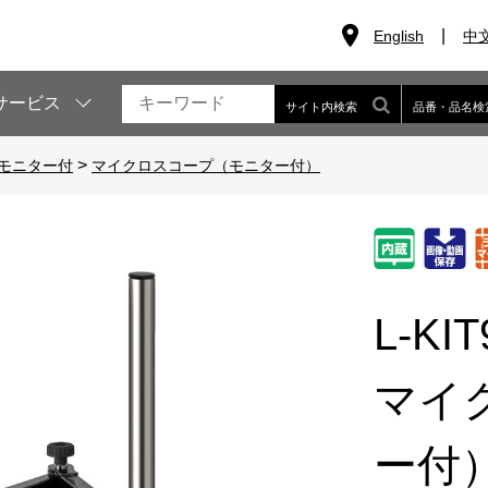
English
中
サービス
サイト内検索
品番・品名検
>
モニター付
マイクロスコープ（モニター付）
L-KIT
マイ
ー付