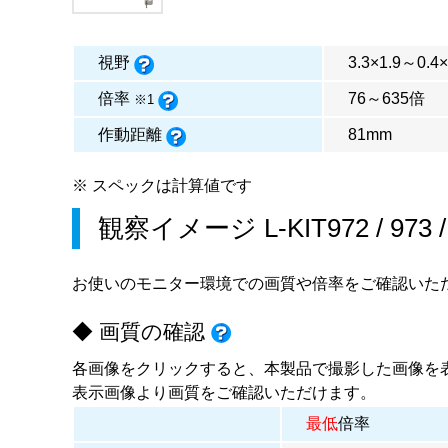
視野
3.3×1.9～0.4
倍率
76～635倍
※1
作動距離
81mm
※ スペックは計算値です
観察イメージ
L-KIT972
/
973
お使いのモニター環境での画質や倍率をご確認いた
◆ 画質の確認
各画像をクリックすると、本製品で撮影した画像を
表示画像より画質をご確認いただけます。
最低
倍率