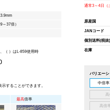
通常3～4日
×3.9mm
原産国
.9～37倍）
JANコード
個別送料(税抜
在庫
、（ ）はL-859使用時
0
バリエーシ
中倍率
表示することができます。
高
最高
倍率
高倍