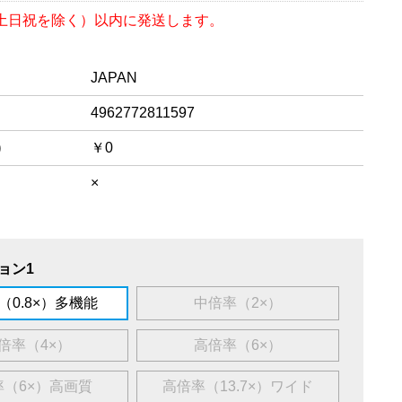
（土日祝を除く）以内に発送します。
JAPAN
4962772811597
)
￥0
×
ョン1
（0.8×）多機能
中倍率（2×）
倍率（4×）
高倍率（6×）
率（6×）高画質
高倍率（13.7×）ワイド