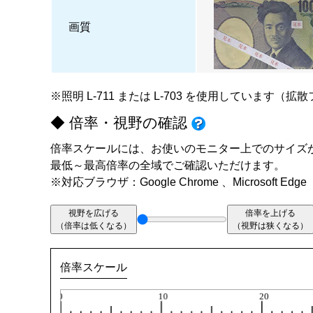
画質
※照明
L-711
または
L-703
を使用しています（拡散
◆ 倍率・視野の確認
倍率スケールには、お使いのモニター上でのサイズ
最低～最高倍率の全域でご確認いただけます。
※対応ブラウザ：Google Chrome 、Microsoft Edge
視野を広げる
倍率を上げる
（倍率は低くなる）
（視野は狭くなる）
倍率スケール