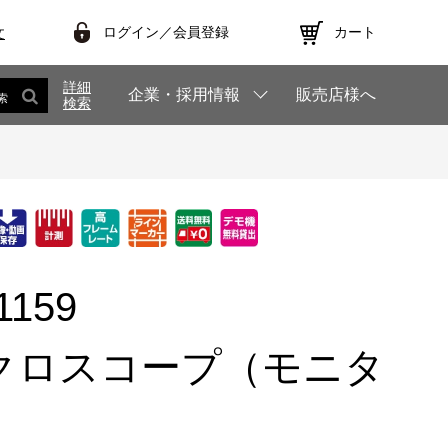
ログイン／会員登録
カート
文
詳細
企業・採用情報
販売店様へ
索
検索
1159
クロスコープ（モニタ
）