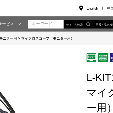
English
中
サービス
サイト内検索
品番・品名検
>
モニター用
マイクロスコープ（モニター用）
L-KIT
マイ
ー用