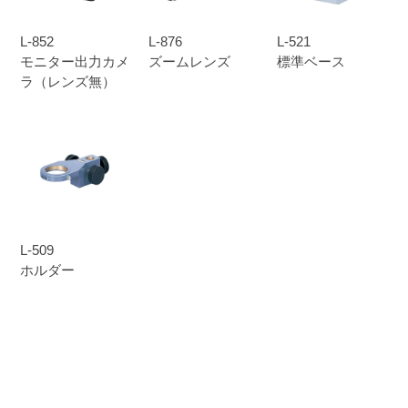
L-852
L-876
L-521
モニター出力カメ
ズームレンズ
標準ベース
ラ（レンズ無）
L-509
ホルダー