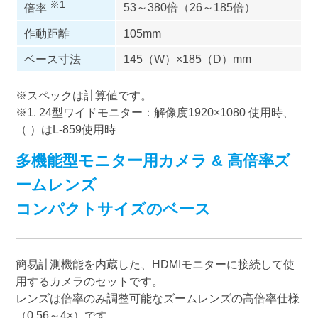
※1
53～380倍（26～185倍）
倍率
作動距離
105mm
ベース寸法
145（W）×185（D）mm
※スペックは計算値です。
※1. 24型ワイドモニター：解像度1920×1080 使用時、
（ ）はL-859使用時
多機能型モニター用カメラ & 高倍率ズ
ームレンズ
コンパクトサイズのベース
簡易計測機能を内蔵した、HDMIモニターに接続して使
用するカメラのセットです。
レンズは倍率のみ調整可能なズームレンズの高倍率仕様
（0.56～4×）です。