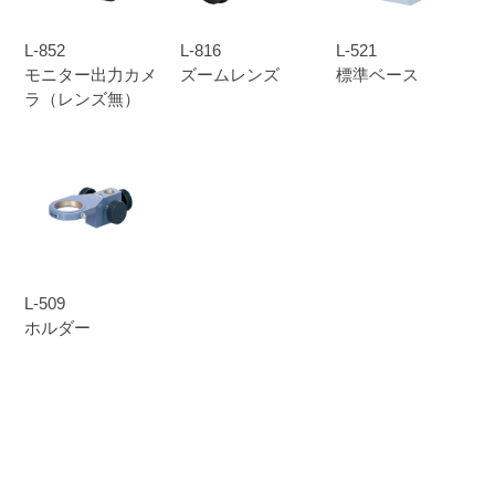
L-852
L-816
L-521
モニター出力カメ
ズームレンズ
標準ベース
ラ（レンズ無）
L-509
ホルダー