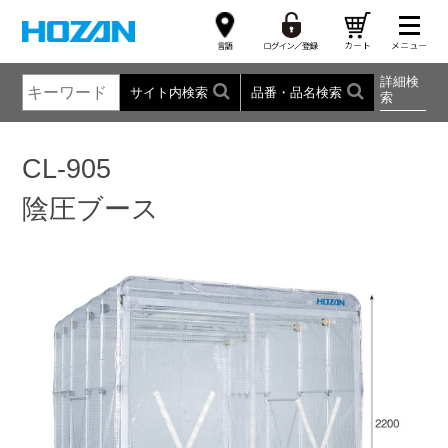
詳細検
サイト内検索
品番・品名検索
索
CL-905
陰圧ブース