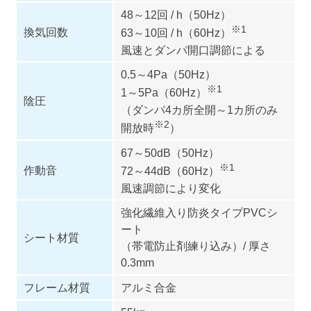
48～12回 / h（50Hz）
※1
換気回数
63～10回 / h（60Hz）
風速とダンパ開口調節による
0.5～4Pa（50Hz）
※1
1～5Pa（60Hz）
陰圧
（ダンパ4カ所全開～1カ所のみ
※2
開放時
）
67～50dB（50Hz）
※1
作動音
72～44dB（60Hz）
風速調節により変化
強化繊維入り防炎タイプPVCシ
ート
シート材質
（帯電防止剤練り込み）/ 厚さ
0.3mm
フレーム材質
アルミ合金