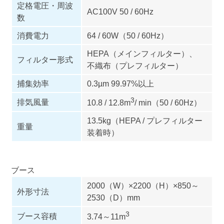
定格電圧・周波
AC100V 50 / 60Hz
数
消費電力
64 / 60W（50 / 60Hz）
HEPA（メインフィルター）、
フィルター形式
不織布（プレフィルター）
捕集効率
0.3µm 99.97%以上
3
排気風量
10.8 / 12.8m
/ min（50 / 60Hz）
13.5kg（HEPA / プレフィルター
重量
装着時）
ブース
2000（W）×2200（H）×850～
外形寸法
2530（D）mm
3
ブース容積
3.74～11m