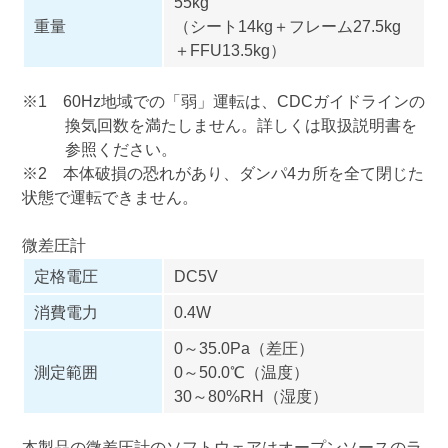
55kg
重量
（シート14kg＋フレーム27.5kg
＋FFU13.5kg）
※1 60Hz地域での「弱」運転は、CDCガイドラインの
換気回数を満たしません。詳しくは
取扱説明書
を
参照ください。
※2 本体破損の恐れがあり、ダンパ4カ所を全て閉じた
状態で運転できません。
微差圧計
定格電圧
DC5V
消費電力
0.4W
0～35.0Pa（差圧）
測定範囲
0～50.0℃（温度）
30～80%RH（湿度）
本製品の微差圧計のソフトウェアはオープンソースのラ