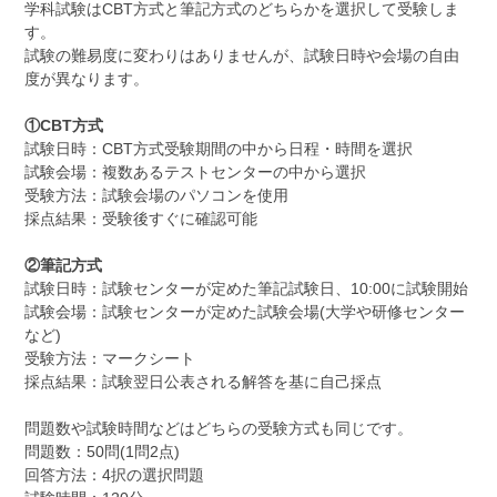
学科試験はCBT方式と筆記方式のどちらかを選択して受験しま
す。
試験の難易度に変わりはありませんが、試験日時や会場の自由
度が異なります。
①CBT方式
試験日時：CBT方式受験期間の中から日程・時間を選択
試験会場：複数あるテストセンターの中から選択
受験方法：試験会場のパソコンを使用
採点結果：受験後すぐに確認可能
②筆記方式
試験日時：試験センターが定めた筆記試験日、10:00に試験開始
試験会場：試験センターが定めた試験会場(大学や研修センター
など)
受験方法：マークシート
採点結果：試験翌日公表される解答を基に自己採点
問題数や試験時間などはどちらの受験方式も同じです。
問題数：50問(1問2点)
回答方法：4択の選択問題