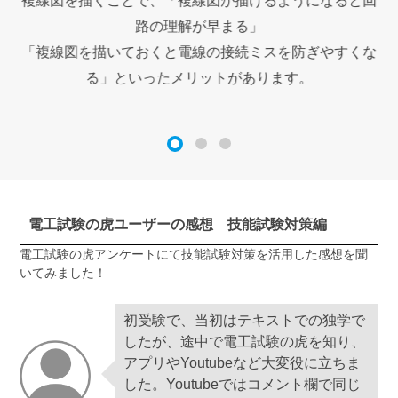
内に
複線図を描くことで、「複線図が描けるようになると回
路の理解が早まる」
受
「複線図を描いておくと電線の接続ミスを防ぎやすくな
る」といったメリットがあります。
ま
電工試験の虎ユーザーの感想 技能試験対策編
電工試験の虎アンケートにて技能試験対策を活用した感想を聞
いてみました！
初受験で、当初はテキストでの独学で
したが、途中で電工試験の虎を知り、
アプリやYoutubeなど大変役に立ちま
した。Youtubeではコメント欄で同じ