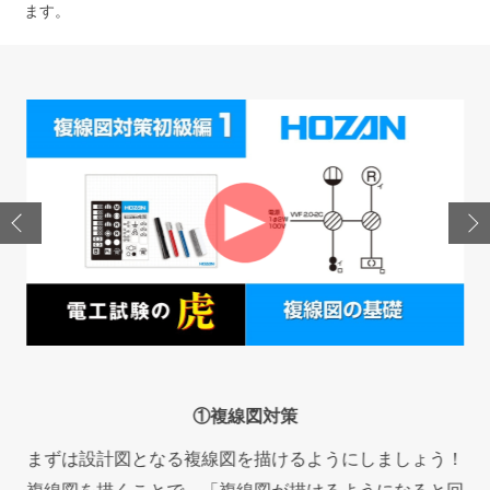
ます。
①複線図対策
。
まずは設計図となる複線図を描けるようにしましょう！
工