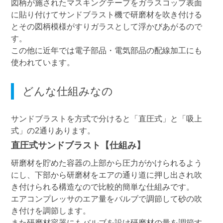
図柄が施されたマスキングテープをガラスコップ表面
に貼り付けてサンドブラスト機で研磨材を吹き付ける
とその図柄模様がすりガラスとして浮かびあがるので
す。
この他に近年では電子部品・電気部品の配線加工にも
使われています。
どんな仕組みなの
サンドブラストを方式で分けると「直圧式」と「吸上
式」の2通りあります。
直圧式サンドブラスト【仕組み】
研磨材を貯めた容器の上部から圧力がかけられるよう
にし、下部から研磨材をエアの通り道に押し出され吹
き付けられる構造なので比較的簡単な仕組みです。
エアコンプレッサのエア量をバルブで調節して砂の吹
き付けを調節します。
また研磨材容器にもバルブを設け研磨材の量を調節す