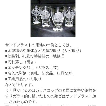
サンドブラストの用途の一例としては、
■金属部品や筐体などの錆び取り（サビ取り）
■塗装剥がし及び塗装前の下地処理
■汚れ落し（磨き）
■エッチング加工（ガラス工芸）
■名入れ彫刻（表札、記念品、粗品など）
■工業用品のバリ取り
などがあります。
よく見かけるのはガラスコップの表面に文字や絵柄を
すりガラス的に描いたものの殆どはサンドブラスト加
工されたものです。