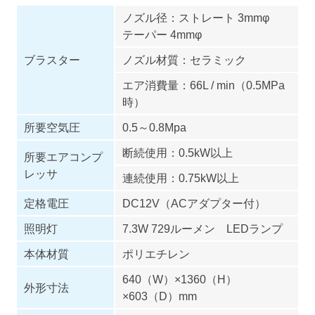
ノズル径：ストレート 3mmφ
テーパー 4mmφ
ブラスター
ノズル材質：セラミック
エア消費量：66L / min（0.5MPa
時）
所要空気圧
0.5～0.8Mpa
断続使用：0.5kW以上
所要エアコンプ
レッサ
連続使用：0.75kW以上
定格電圧
DC12V（ACアダプター付）
照明灯
7.3W 729ルーメン LEDランプ
本体材質
ポリエチレン
640（W）×1360（H）
外形寸法
×603（D）mm