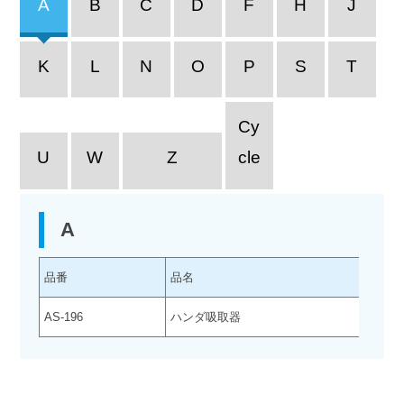
A
B
C
D
F
H
J
K
L
N
O
P
S
T
Cy
U
W
Z
cle
A
品番
品名
代替
AS-196
ハンダ吸取器
該当